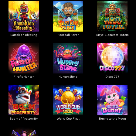
Ramakien Blessing
Football Fever
Maya: Elemental Totem
Firefly Hunter
Hungry Slime
Disco 777
Boom of Prosperity
World Cup Final
Bunny to the Moon