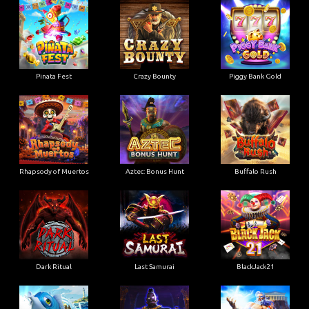
Pinata Fest
Crazy Bounty
Piggy Bank Gold
Rhapsody of Muertos
Aztec: Bonus Hunt
Buffalo Rush
Dark Ritual
Last Samurai
BlackJack21