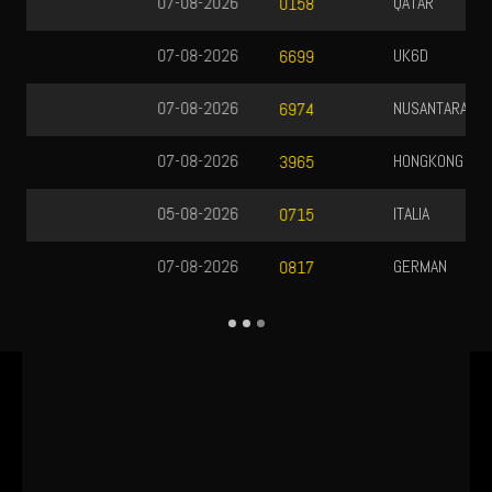
QATAR
06-08-2026
6642
UK6D
06-08-2026
8047
NUSANTARA
06-08-2026
0964
HONGKONG
06-08-2026
3634
ITALIA
06-08-2026
9460
GERMAN
07-08-2026
4715