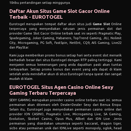
10ribu pertandingan setiap minggunya.
Daftar Akun Situs Game Slot Gacor Online
Terbaik - EUROTOGEL
Eurotogel merupakan tempat daftar akun situs judi
Game Slot
Online
terpercaya yang menyediakan ratusan jenis permainan slot dari
provider Game Slot Gacor Online terbaik saat ini seperti Pragmatic Play,
Spadegaming, Joker Gaming, Habanero, TopTrend Gaming, JILI, Nolimit
City, Microgaming, PG Soft, FastSpin, NetEnt, CQ9, AIS Gaming, Live22
dan PlayStar.
Kami juga memberikan promo bonus setiap hari serta event slot menarik
berhadiah besar dari situs Eurotogel dengan RTP paling tertinggi. Kami
menjamin semua kemenangan yang anda dapatkan pasti akan tuntas
terbayarkan. Setiap promo bonus dan event yang ada dapat di klaim
setelah anda mendaftar akun di situs Eurotogel tanpa syarat dan sangat
mudah di klaim.
EUROTOGEL Situs Agen Casino Online Sexy
Gaming Terbaru Terpercaya
SEXY GAMING merupakan provider casino online terbaru saat ini. semua
permainan akan ditemani oleh Dealer-Dealer Sexy dari Benua Eropa.
Selain itu, Eurotogel juga menyediakan permainan casino online dari
provider ION CASINO, Pragmatic Live, Microgaming Live, SA Gaming,
Evolution, Sbobet Casino, Opus Plus, Allbet dan IDN Live. Jenis
permainan yang disediakan umumnya seperti baccarat, dragon tiger,
sicbo atau permainan unik dari IDNLive seperti monopoly, oglok, head