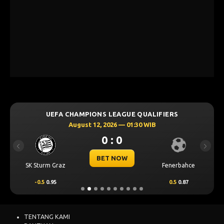
UEFA CHAMPIONS LEAGUE QUALIFIERS
August 12, 2026 — 01:30 WIB
0 : 0
Previous
Next
BET NOW
SK Sturm Graz
Fenerbahce
-0.5
0.95
0.5
0.87
TENTANG KAMI