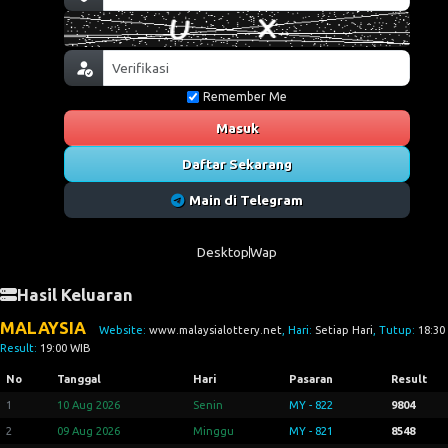
Remember Me
Masuk
Daftar Sekarang
Main di Telegram
Desktop
Wap
Hasil Keluaran
MALAYSIA
Website:
www.malaysialottery.net
, Hari:
Setiap Hari
, Tutup:
18:30
Result:
19:00 WIB
No
Tanggal
Hari
Pasaran
Result
1
10 Aug 2026
Senin
MY - 822
9804
2
09 Aug 2026
Minggu
MY - 821
8548