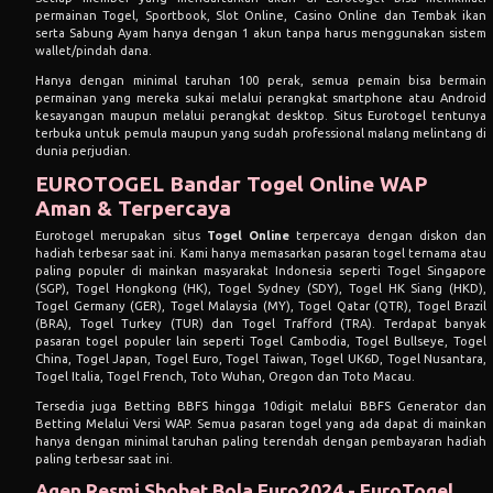
permainan Togel, Sportbook, Slot Online, Casino Online dan Tembak ikan
serta Sabung Ayam hanya dengan 1 akun tanpa harus menggunakan sistem
wallet/pindah dana.
Hanya dengan minimal taruhan 100 perak, semua pemain bisa bermain
permainan yang mereka sukai melalui perangkat smartphone atau Android
kesayangan maupun melalui perangkat desktop. Situs Eurotogel tentunya
terbuka untuk pemula maupun yang sudah professional malang melintang di
dunia perjudian.
EUROTOGEL Bandar Togel Online WAP
Aman & Terpercaya
Eurotogel merupakan situs
Togel Online
terpercaya dengan diskon dan
hadiah terbesar saat ini. Kami hanya memasarkan pasaran togel ternama atau
paling populer di mainkan masyarakat Indonesia seperti Togel Singapore
(SGP), Togel Hongkong (HK), Togel Sydney (SDY), Togel HK Siang (HKD),
Togel Germany (GER), Togel Malaysia (MY), Togel Qatar (QTR), Togel Brazil
(BRA), Togel Turkey (TUR) dan Togel Trafford (TRA). Terdapat banyak
pasaran togel populer lain seperti Togel Cambodia, Togel Bullseye, Togel
China, Togel Japan, Togel Euro, Togel Taiwan, Togel UK6D, Togel Nusantara,
Togel Italia, Togel French, Toto Wuhan, Oregon dan Toto Macau.
Tersedia juga Betting BBFS hingga 10digit melalui BBFS Generator dan
Betting Melalui Versi WAP. Semua pasaran togel yang ada dapat di mainkan
hanya dengan minimal taruhan paling terendah dengan pembayaran hadiah
paling terbesar saat ini.
Agen Resmi Sbobet Bola Euro2024 - EuroTogel