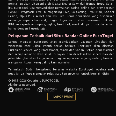
permainan akan ditemani oleh Dealer-Dealer Sexy dari Benua Eropa. Selain
itu, Eurotogel juga menyediakan permainan casino online dari provider ION
CASINO, Pragmatic Live, Microgaming Live, SA Gaming, Evolution, Sbobet
Casino, Opus Plus, Allbet dan IDN Live. Jenis permainan yang disediakan
umumnya seperti baccarat, dragon tiger, sicbo atau permainan unik dari
IDNLive seperti monopoly, oglok, head tail, suwit dll yang bisa dimainkan
hanya dengan 1 userid saja..
Pelayanan Terbaik dari Situs Bandar Online EuroTogel
Semua Member Eurotogel akan mendapatkan Layanan Livechat dan
Whatsapp chat 24jam Penuh setiap harinya. Tentunya akan ditemani
Customer Service yang Professional, ramah dan Sopan. Setiap permasalahan
dari setiap member akan selalu di layani dan di selesaikan secara baik dan
jelas. Menghadirkan kenyamanan bagi setiap member yang sedang bermain
merupakan tujuan yang paling kami utamakan.
Terimakasih Sudah bergabung bersama website Eurotogel.. Apabila anda
puas, jangan lupa mengajak relasi atau teman-teman untuk bermain disini.
© 2015 - 2026 Copyright EUROTOGEL.
All Rights Reserved.
LAPOR PUSAT