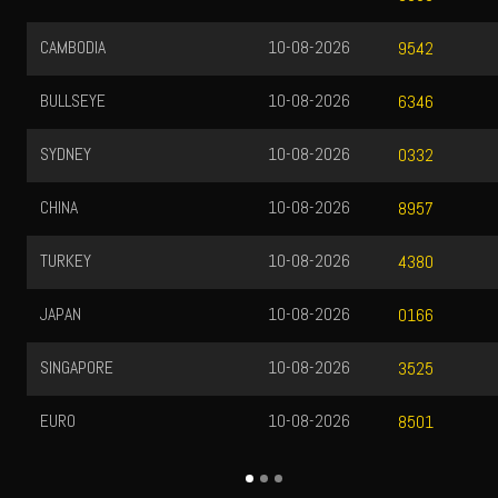
CAMBODIA
10-08-2026
9542
BULLSEYE
10-08-2026
6346
SYDNEY
10-08-2026
0332
CHINA
10-08-2026
8957
TURKEY
10-08-2026
4380
JAPAN
10-08-2026
0166
SINGAPORE
10-08-2026
3525
EURO
10-08-2026
8501