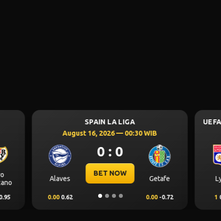
26
8/8/2026
8/8/2026
8/8/2026
7/8/2026
7
HAN
OREGON
TOTO MACAU
SYDNEY LOTTO
HONGKONG LOTTO
BOL
54
3787
6525
1377
6011
2
26
8/8/2026
8/8/2026
8/8/2026
7/8/2026
8
IERS
UEFA CHAMPIONS LEAGUE QUALIFIERS
UEF
August 12, 2026 — 01:15 WIB
0 : 0
BET NOW
Slovan
bahce
Mjallby
Bodo
Bratislava
.87
0.5
0.83
-0.5
0.99
0.7