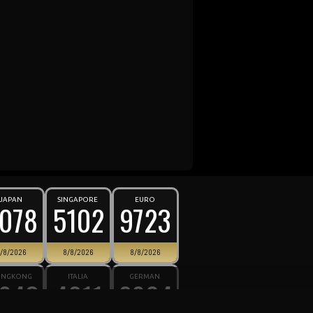
JAPAN
SINGAPORE
EURO
078
5102
9723
/8/2026
8/8/2026
8/8/2026
ONGKONG
ITALIA
GERMAN
943
4611
2804