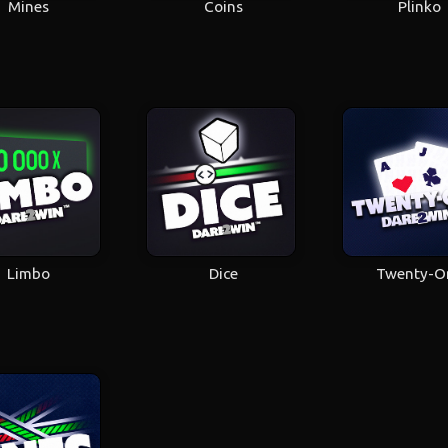
Mines
Coins
Plinko
Limbo
Dice
Twenty-O