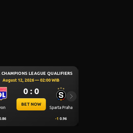
/8/2026
7/8/2026
8/8/2026
APOOL DAY
BOLAPOOL NIGHT
974
0715
/8/2026
7/8/2026
A CHAMPIONS LEAGUE QUALIFIERS
August 11, 2026 — 22:59 WIB
0 : 0
Next
BET NOW
Union Saint-
 Glimt
Gilloise
5
0.88
-0.75
0.94