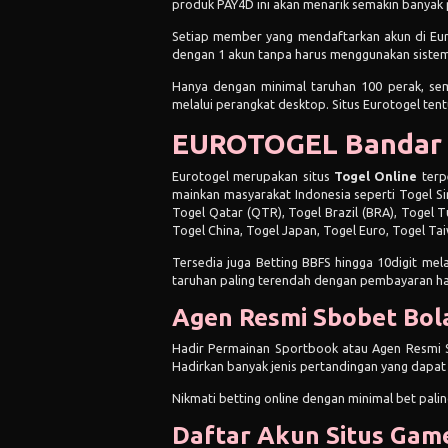
produk PAY4D ini akan menarik semakin banyak 
Setiap member yang mendaftarkan akun di Eur
dengan 1 akun tanpa harus menggunakan sistem
Hanya dengan minimal taruhan 100 perak, se
melalui perangkat desktop. Situs Eurotogel ten
EUROTOGEL Bandar 
Eurotogel merupakan situs
Togel Online
terp
mainkan masyarakat Indonesia seperti Togel Si
Togel Qatar (QTR), Togel Brazil (BRA), Togel 
Togel China, Togel Japan, Togel Euro, Togel Ta
Tersedia juga Betting BBFS hingga 10digit me
taruhan paling terendah dengan pembayaran hadi
Agen Resmi Sbobet Bol
Hadir Permainan Sportbook atau Agen Resmi 
Hadirkan banyak jenis pertandingan yang dapat d
Nikmati betting online dengan minimal bet pali
Daftar Akun Situs Gam