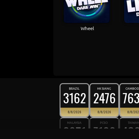
Wheel
BRAZIL
HK SIANG
CAMBOD
3162
2476
76
8/8/2026
8/8/2026
8/8/20
MALAYSIA
PCSO
TAIWA
6851
7102
43