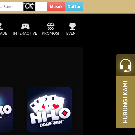
 Judi Online Terpercaya no 1 di Indonesia
Masuk
Daftar
ADE
INTERACTIVE
PROMOSI
EVENT