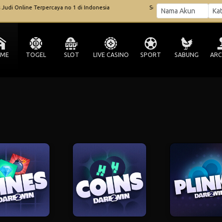
Online Terpercaya no 1 di Indonesia
Selamat datang di Eurotogel Situs
ME
TOGEL
SLOT
LIVE CASINO
SPORT
SABUNG
ARC