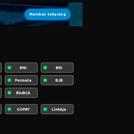
Mainkan Sekarang
BNI
BRI
Permata
BJB
BluBCA
GOPAY
LinkAja