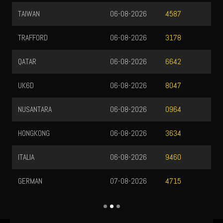
TAIWAN
06-08-2026
4587
TRAFFORD
06-08-2026
3178
QATAR
06-08-2026
6642
UK6D
06-08-2026
8047
NUSANTARA
06-08-2026
0964
HONGKONG
06-08-2026
3634
ITALIA
06-08-2026
9460
GERMAN
07-08-2026
4715