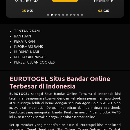
SK Sturm Graz
Fenerbahce
-0.5
0.95
0.5
0.87
TENTANG KAMI
BANTUAN
PERATURAN
INFORMASI BANK
HUBUNGI KAMI
KEBIJAKAN PRIVASI
PERSETUJUAN COOKIES
EUROTOGEL Situs Bandar Online
Terbesar di Indonesia
EUROTOGEL
sebagai Situs Bandar Online Ternama di Indonesia kini
telah menyempurnai situsnya dengan kehadiran permainan sportbook
atau biasanya lebih di kenal dengan sebutan Agen Bola SBOBET oleh
masyarakat Indonesia. Dengan kehadiran dari permainan sportbook,
Eurotogel yang merupakan bandar Pentolan nomor 1 dari produk PAY4D
ini akan menarik semakin banyak peminat Bettor online.
Setiap member yang mendaftarkan akun di Eurotogel bisa menikmati
permainan Togel, Sportbook, Slot Online, Casino Online dan Tembak