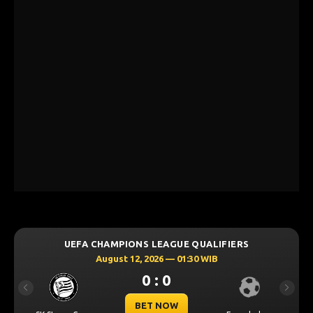
UEFA CHAMPIONS LEAGUE QUALIFIERS
August 12, 2026 — 01:30 WIB
0 : 0
Previous
Next
BET NOW