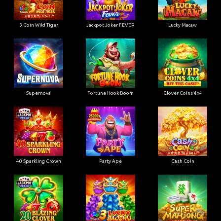
3 Coin Wild Tiger
Jackpot Joker FEVER
Lucky Macaw
Supernova
Fortune Hook Boom
Clover Coins 4x4
40 Sparkling Crown
Party Ape
Cash Coin