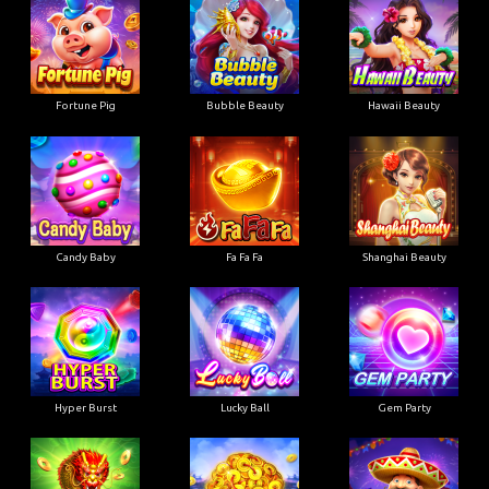
Fortune Pig
Bubble Beauty
Hawaii Beauty
Candy Baby
Fa Fa Fa
Shanghai Beauty
Hyper Burst
Lucky Ball
Gem Party