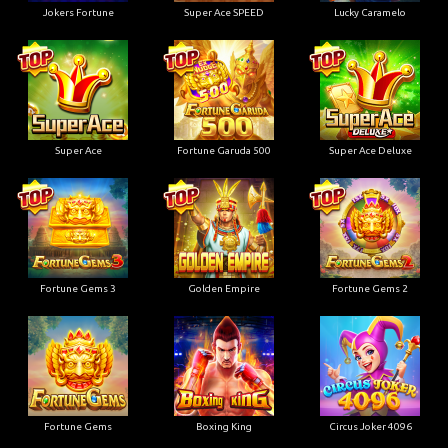
Jokers Fortune
Super Ace SPEED
Lucky Caramelo
Super Ace
Fortune Garuda 500
Super Ace Deluxe
Fortune Gems 3
Golden Empire
Fortune Gems 2
Fortune Gems
Boxing King
Circus Joker 4096