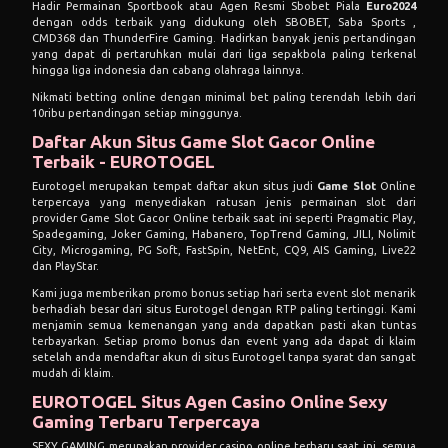
Hadir Permainan Sportbook atau Agen Resmi Sbobet Piala
Euro2024
dengan odds terbaik yang didukung oleh SBOBET, Saba Sports ,
CMD368 dan ThunderFire Gaming. Hadirkan banyak jenis pertandingan
yang dapat di pertaruhkan mulai dari liga sepakbola paling terkenal
hingga liga indonesia dan cabang olahraga lainnya.
Nikmati betting online dengan minimal bet paling terendah lebih dari
10ribu pertandingan setiap minggunya.
Daftar Akun Situs Game Slot Gacor Online
Terbaik - EUROTOGEL
Eurotogel merupakan tempat daftar akun situs judi
Game Slot
Online
terpercaya yang menyediakan ratusan jenis permainan slot dari
provider Game Slot Gacor Online terbaik saat ini seperti Pragmatic Play,
Spadegaming, Joker Gaming, Habanero, TopTrend Gaming, JILI, Nolimit
City, Microgaming, PG Soft, FastSpin, NetEnt, CQ9, AIS Gaming, Live22
dan PlayStar.
Kami juga memberikan promo bonus setiap hari serta event slot menarik
berhadiah besar dari situs Eurotogel dengan RTP paling tertinggi. Kami
menjamin semua kemenangan yang anda dapatkan pasti akan tuntas
terbayarkan. Setiap promo bonus dan event yang ada dapat di klaim
setelah anda mendaftar akun di situs Eurotogel tanpa syarat dan sangat
mudah di klaim.
EUROTOGEL Situs Agen Casino Online Sexy
Gaming Terbaru Terpercaya
SEXY GAMING merupakan provider casino online terbaru saat ini. semua