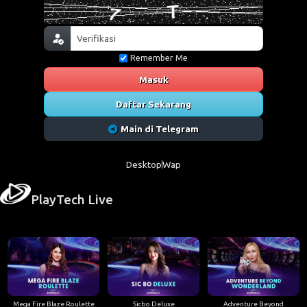
Remember Me
Masuk
Daftar Sekarang
Main di Telegram
Desktop
Wap
PlayTech Live
Mega Fire Blaze Roulette
Sicbo Deluxe
Adventure Beyond