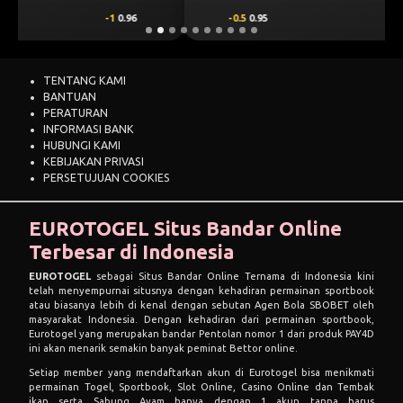
-0.5
0.95
0.5
0.87
TENTANG KAMI
BANTUAN
PERATURAN
INFORMASI BANK
HUBUNGI KAMI
KEBIJAKAN PRIVASI
PERSETUJUAN COOKIES
EUROTOGEL Situs Bandar Online
Terbesar di Indonesia
EUROTOGEL
sebagai Situs Bandar Online Ternama di Indonesia kini
telah menyempurnai situsnya dengan kehadiran permainan sportbook
atau biasanya lebih di kenal dengan sebutan Agen Bola SBOBET oleh
masyarakat Indonesia. Dengan kehadiran dari permainan sportbook,
Eurotogel yang merupakan bandar Pentolan nomor 1 dari produk PAY4D
ini akan menarik semakin banyak peminat Bettor online.
Setiap member yang mendaftarkan akun di Eurotogel bisa menikmati
permainan Togel, Sportbook, Slot Online, Casino Online dan Tembak
ikan serta Sabung Ayam hanya dengan 1 akun tanpa harus