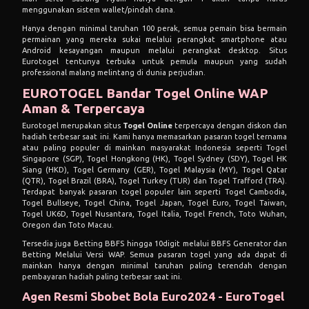
menggunakan sistem wallet/pindah dana.
Hanya dengan minimal taruhan 100 perak, semua pemain bisa bermain
permainan yang mereka sukai melalui perangkat smartphone atau
Android kesayangan maupun melalui perangkat desktop. Situs
Eurotogel tentunya terbuka untuk pemula maupun yang sudah
professional malang melintang di dunia perjudian.
EUROTOGEL Bandar Togel Online WAP
Aman & Terpercaya
Eurotogel merupakan situs
Togel Online
terpercaya dengan diskon dan
hadiah terbesar saat ini. Kami hanya memasarkan pasaran togel ternama
atau paling populer di mainkan masyarakat Indonesia seperti Togel
Singapore (SGP), Togel Hongkong (HK), Togel Sydney (SDY), Togel HK
Siang (HKD), Togel Germany (GER), Togel Malaysia (MY), Togel Qatar
(QTR), Togel Brazil (BRA), Togel Turkey (TUR) dan Togel Trafford (TRA).
Terdapat banyak pasaran togel populer lain seperti Togel Cambodia,
Togel Bullseye, Togel China, Togel Japan, Togel Euro, Togel Taiwan,
Togel UK6D, Togel Nusantara, Togel Italia, Togel French, Toto Wuhan,
Oregon dan Toto Macau.
Tersedia juga Betting BBFS hingga 10digit melalui BBFS Generator dan
Betting Melalui Versi WAP. Semua pasaran togel yang ada dapat di
mainkan hanya dengan minimal taruhan paling terendah dengan
pembayaran hadiah paling terbesar saat ini.
Agen Resmi Sbobet Bola Euro2024 - EuroTogel