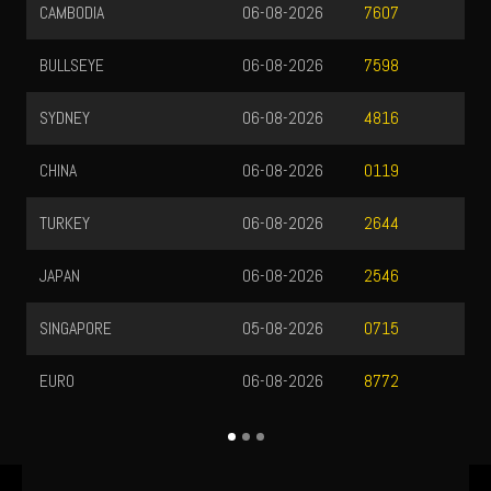
06-08-2026
TAIWAN
0
7607
06-08-2026
TRAFFORD
0
7598
06-08-2026
QATAR
0
4816
06-08-2026
UK6D
0
0119
06-08-2026
NUSANTARA
0
2644
06-08-2026
HONGKONG
0
2546
05-08-2026
ITALIA
0
0715
06-08-2026
GERMAN
0
8772