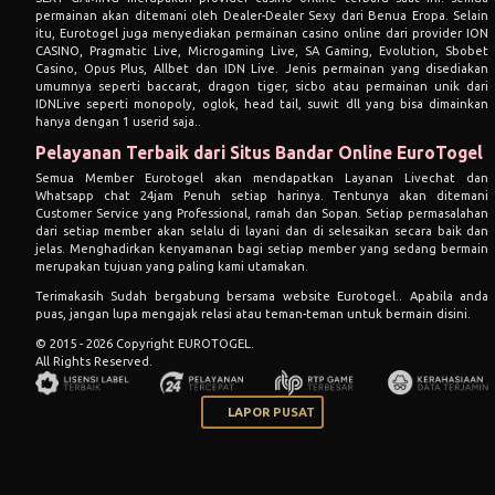
permainan akan ditemani oleh Dealer-Dealer Sexy dari Benua Eropa. Selain
itu, Eurotogel juga menyediakan permainan casino online dari provider ION
CASINO, Pragmatic Live, Microgaming Live, SA Gaming, Evolution, Sbobet
Casino, Opus Plus, Allbet dan IDN Live. Jenis permainan yang disediakan
umumnya seperti baccarat, dragon tiger, sicbo atau permainan unik dari
IDNLive seperti monopoly, oglok, head tail, suwit dll yang bisa dimainkan
hanya dengan 1 userid saja..
Pelayanan Terbaik dari Situs Bandar Online EuroTogel
Semua Member Eurotogel akan mendapatkan Layanan Livechat dan
Whatsapp chat 24jam Penuh setiap harinya. Tentunya akan ditemani
Customer Service yang Professional, ramah dan Sopan. Setiap permasalahan
dari setiap member akan selalu di layani dan di selesaikan secara baik dan
jelas. Menghadirkan kenyamanan bagi setiap member yang sedang bermain
merupakan tujuan yang paling kami utamakan.
Terimakasih Sudah bergabung bersama website Eurotogel.. Apabila anda
puas, jangan lupa mengajak relasi atau teman-teman untuk bermain disini.
© 2015 - 2026 Copyright EUROTOGEL.
All Rights Reserved.
LAPOR PUSAT