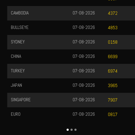
CAMBODIA
07-08-2026
4372
BULLSEYE
07-08-2026
4853
SYDNEY
07-08-2026
0158
CHINA
07-08-2026
6699
TURKEY
07-08-2026
6974
JAPAN
07-08-2026
3965
SINGAPORE
07-08-2026
7907
EURO
07-08-2026
0817