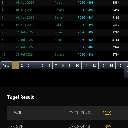
3
05 Aug 2026
Rabu
PCSO - 493
2884
4
04 Aug 2026
Selasa
PCSO - 492
0497
5
03 Aug 2026
Senin
PCSO - 491
9198
6
01 Aug 2026
Sabtu
PCSO - 490
6359
7
31 Jul 2026
Jumat
PCSO - 489
1704
8
30 Jul 2026
Kamis
PCSO - 488
5761
9
29 Jul 2026
Rabu
PCSO - 487
6947
10
28 Jul 2026
Selasa
PCSO - 486
8794
First
1
2
3
4
5
6
7
8
9
10
11
12
13
14
15
(
)
Togel Result
BRAZIL
07-08-2026
7119
HK SIANG
07-08-2026
8867