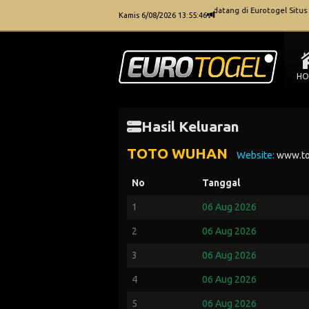
Selamat datang di Eurotogel Situs Judi
Kamis 6/08/2026 13:55:47
HO
Hasil Keluaran
TOTO WUHAN
Website:
www.to
No
Tanggal
1
06 Aug 2026
2
06 Aug 2026
3
06 Aug 2026
4
06 Aug 2026
5
06 Aug 2026