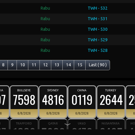
Rabu
TWH - 532
Rabu
TWH - 531
Rabu
TWH - 530
Rabu
TWH - 529
Rabu
TWH - 528
8
9
10
11
12
13
14
15
Last ( 90 )
IA
BULLSEYE
SYDNEY
CHINA
TURKEY
07
7598
4816
0119
2644
2
26
6/8/2026
6/8/2026
6/8/2026
6/8/2026
6
N
TRAFFORD
QATAR
UK6D
NUSANTARA
H
87
1338
5930
6170
2405
4