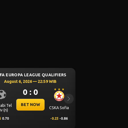
/8/2026
5/8/2026
6/8/2026
APOOL DAY
BOLAPOOL NIGHT
634
2034
/8/2026
5/8/2026
FA EUROPA LEAGUE QUALIFIERS
August 7, 2026 — 00:00 WIB
0 : 0
Next
BET NOW
Hradec
Besiktas
alove
25
-0.80
0.25
0.64