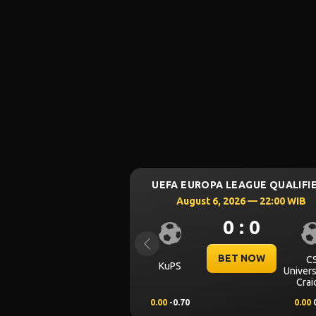
6/8/2026
6/8/2026
6/8/20
FRENCH
TOTO WU
9865
64
6/8/2026
6/8/20
UEFA EUROPA LEAGUE QUALIFI
August 7, 2026 — 02:00 WIB
0 : 0
Previous
BET NOW
Hear
Benfica
Midlo
2.5
0.80
-2.5
-