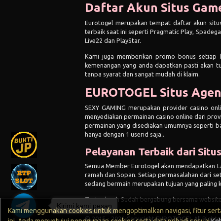
Daftar Akun Situs Gam
Eurotogel merupakan tempat daftar akun situ
terbaik saat ini seperti Pragmatic Play, Spadeg
Live22 dan PlayStar.
Kami juga memberikan promo bonus setiap ha
kemenangan yang anda dapatkan pasti akan tun
tanpa syarat dan sangat mudah di klaim.
EUROTOGEL Situs Agen 
SEXY GAMING merupakan provider casino online
menyediakan permainan casino online dari provi
permainan yang disediakan umumnya seperti bacc
hanya dengan 1 userid saja..
Pelayanan Terbaik dari Situ
Semua Member Eurotogel akan mendapatkan Laya
ramah dan Sopan. Setiap permasalahan dari set
sedang bermain merupakan tujuan yang paling 
Terimakasih Sudah bergabung bersama website E
Kirimi kami pesan
Kami menggunakan cookies untuk mengoptimalkan navigasi, fitur serta
© 2015 - 2026 Copyright EUROTOGEL.
All Right