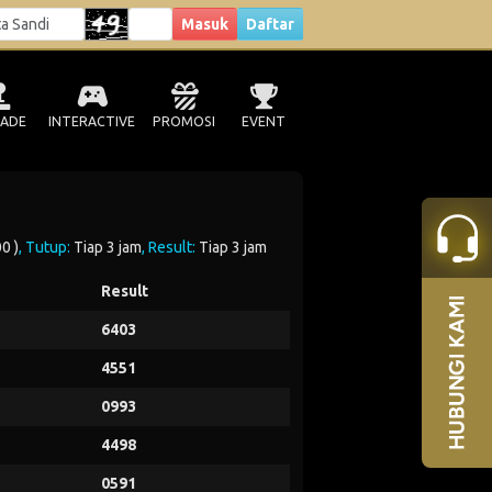
s Judi Online Terpercaya no 1 di Indonesia
Masuk
Daftar
ADE
INTERACTIVE
PROMOSI
EVENT
00 )
, Tutup:
Tiap 3 jam
, Result:
Tiap 3 jam
Result
6403
4551
0993
4498
0591