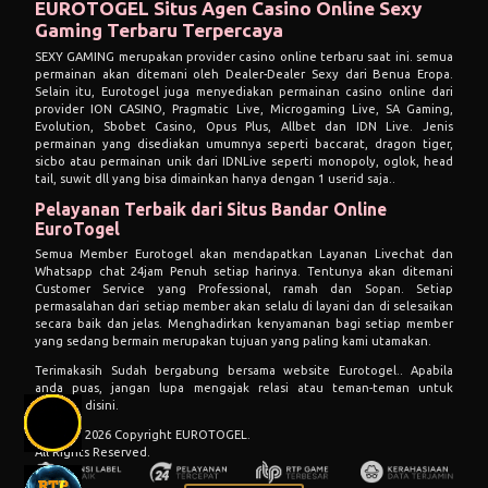
EUROTOGEL Situs Agen Casino Online Sexy
Gaming Terbaru Terpercaya
SEXY GAMING merupakan provider casino online terbaru saat ini. semua
permainan akan ditemani oleh Dealer-Dealer Sexy dari Benua Eropa.
Selain itu, Eurotogel juga menyediakan permainan casino online dari
provider ION CASINO, Pragmatic Live, Microgaming Live, SA Gaming,
Evolution, Sbobet Casino, Opus Plus, Allbet dan IDN Live. Jenis
permainan yang disediakan umumnya seperti baccarat, dragon tiger,
sicbo atau permainan unik dari IDNLive seperti monopoly, oglok, head
tail, suwit dll yang bisa dimainkan hanya dengan 1 userid saja..
Pelayanan Terbaik dari Situs Bandar Online
EuroTogel
Semua Member Eurotogel akan mendapatkan Layanan Livechat dan
Whatsapp chat 24jam Penuh setiap harinya. Tentunya akan ditemani
Customer Service yang Professional, ramah dan Sopan. Setiap
permasalahan dari setiap member akan selalu di layani dan di selesaikan
secara baik dan jelas. Menghadirkan kenyamanan bagi setiap member
yang sedang bermain merupakan tujuan yang paling kami utamakan.
Terimakasih Sudah bergabung bersama website Eurotogel.. Apabila
anda puas, jangan lupa mengajak relasi atau teman-teman untuk
bermain disini.
© 2015 - 2026 Copyright EUROTOGEL.
All Rights Reserved.