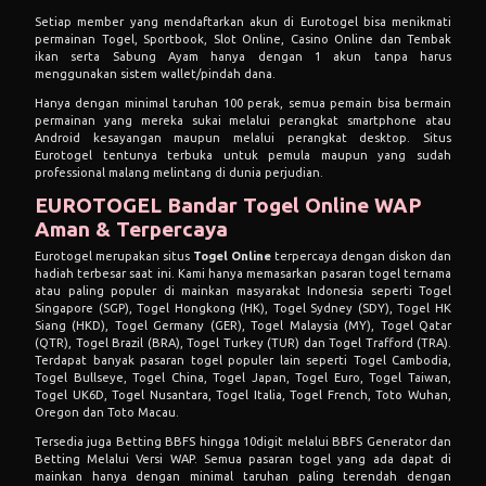
Setiap member yang mendaftarkan akun di Eurotogel bisa menikmati
permainan Togel, Sportbook, Slot Online, Casino Online dan Tembak
ikan serta Sabung Ayam hanya dengan 1 akun tanpa harus
menggunakan sistem wallet/pindah dana.
Hanya dengan minimal taruhan 100 perak, semua pemain bisa bermain
permainan yang mereka sukai melalui perangkat smartphone atau
Android kesayangan maupun melalui perangkat desktop. Situs
Eurotogel tentunya terbuka untuk pemula maupun yang sudah
professional malang melintang di dunia perjudian.
EUROTOGEL Bandar Togel Online WAP
Aman & Terpercaya
Eurotogel merupakan situs
Togel Online
terpercaya dengan diskon dan
hadiah terbesar saat ini. Kami hanya memasarkan pasaran togel ternama
atau paling populer di mainkan masyarakat Indonesia seperti Togel
Singapore (SGP), Togel Hongkong (HK), Togel Sydney (SDY), Togel HK
Siang (HKD), Togel Germany (GER), Togel Malaysia (MY), Togel Qatar
(QTR), Togel Brazil (BRA), Togel Turkey (TUR) dan Togel Trafford (TRA).
Terdapat banyak pasaran togel populer lain seperti Togel Cambodia,
Togel Bullseye, Togel China, Togel Japan, Togel Euro, Togel Taiwan,
Togel UK6D, Togel Nusantara, Togel Italia, Togel French, Toto Wuhan,
Oregon dan Toto Macau.
Tersedia juga Betting BBFS hingga 10digit melalui BBFS Generator dan
Betting Melalui Versi WAP. Semua pasaran togel yang ada dapat di
mainkan hanya dengan minimal taruhan paling terendah dengan