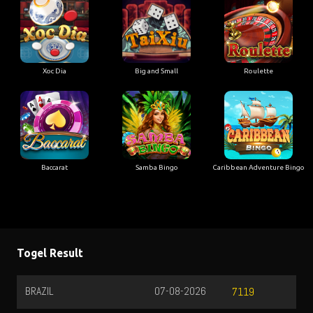
Xoc Dia
Big and Small
Roulette
Baccarat
Samba Bingo
Caribbean Adventure Bingo
Togel Result
07-08-2026
MALAYSIA
0
7119