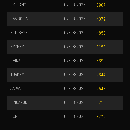
07-08-2026
PCSO
0
8867
07-08-2026
TAIWAN
0
4372
07-08-2026
TRAFFORD
0
4853
07-08-2026
QATAR
0
0158
07-08-2026
UK6D
0
6699
06-08-2026
NUSANTARA
0
2644
06-08-2026
HONGKONG
0
2546
05-08-2026
ITALIA
0
0715
06-08-2026
GERMAN
0
8772