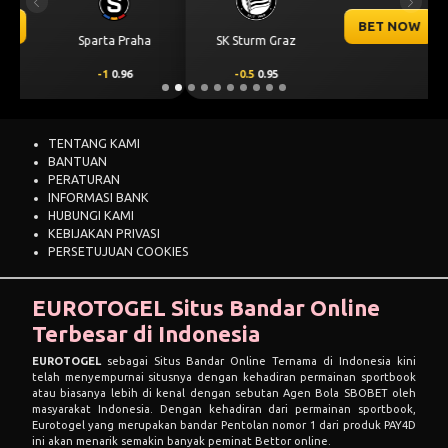
Previous
Next
BET NOW
SK Sturm Graz
Fenerbahce
-0.5
0.95
0.5
0.87
TENTANG KAMI
BANTUAN
PERATURAN
INFORMASI BANK
HUBUNGI KAMI
KEBIJAKAN PRIVASI
PERSETUJUAN COOKIES
EUROTOGEL Situs Bandar Online
Terbesar di Indonesia
EUROTOGEL
sebagai Situs Bandar Online Ternama di Indonesia kini
telah menyempurnai situsnya dengan kehadiran permainan sportbook
atau biasanya lebih di kenal dengan sebutan Agen Bola SBOBET oleh
masyarakat Indonesia. Dengan kehadiran dari permainan sportbook,
Eurotogel yang merupakan bandar Pentolan nomor 1 dari produk PAY4D
ini akan menarik semakin banyak peminat Bettor online.