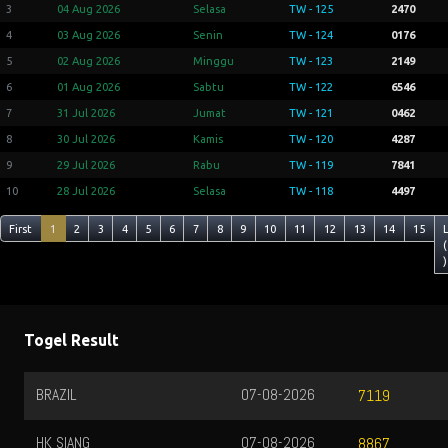
3
04 Aug 2026
Selasa
TW - 125
2470
4
03 Aug 2026
Senin
TW - 124
0176
5
02 Aug 2026
Minggu
TW - 123
2149
6
01 Aug 2026
Sabtu
TW - 122
6546
7
31 Jul 2026
Jumat
TW - 121
0462
8
30 Jul 2026
Kamis
TW - 120
4287
9
29 Jul 2026
Rabu
TW - 119
7841
10
28 Jul 2026
Selasa
TW - 118
4497
First
1
2
3
4
5
6
7
8
9
10
11
12
13
14
15
(
)
Togel Result
BRAZIL
07-08-2026
7119
HK SIANG
07-08-2026
8867