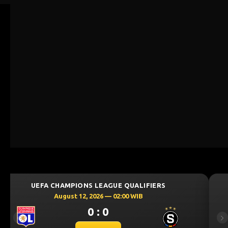
UEFA CHAMPIONS LEAGUE QUALIFIERS
August 12, 2026 — 01:30 WIB
0 : 0
Previous
Ne