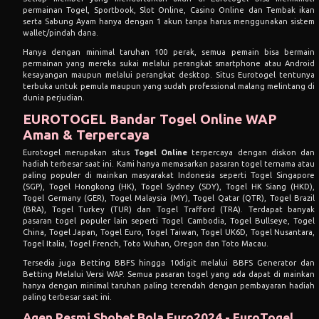
permainan Togel, Sportbook, Slot Online, Casino Online dan Tembak ikan
serta Sabung Ayam hanya dengan 1 akun tanpa harus menggunakan sistem
wallet/pindah dana.
Hanya dengan minimal taruhan 100 perak, semua pemain bisa bermain
permainan yang mereka sukai melalui perangkat smartphone atau Android
kesayangan maupun melalui perangkat desktop. Situs Eurotogel tentunya
terbuka untuk pemula maupun yang sudah professional malang melintang di
dunia perjudian.
EUROTOGEL Bandar Togel Online WAP
Aman & Terpercaya
Eurotogel merupakan situs
Togel Online
terpercaya dengan diskon dan
hadiah terbesar saat ini. Kami hanya memasarkan pasaran togel ternama atau
paling populer di mainkan masyarakat Indonesia seperti Togel Singapore
(SGP), Togel Hongkong (HK), Togel Sydney (SDY), Togel HK Siang (HKD),
Togel Germany (GER), Togel Malaysia (MY), Togel Qatar (QTR), Togel Brazil
(BRA), Togel Turkey (TUR) dan Togel Trafford (TRA). Terdapat banyak
pasaran togel populer lain seperti Togel Cambodia, Togel Bullseye, Togel
China, Togel Japan, Togel Euro, Togel Taiwan, Togel UK6D, Togel Nusantara,
Togel Italia, Togel French, Toto Wuhan, Oregon dan Toto Macau.
Tersedia juga Betting BBFS hingga 10digit melalui BBFS Generator dan
Betting Melalui Versi WAP. Semua pasaran togel yang ada dapat di mainkan
hanya dengan minimal taruhan paling terendah dengan pembayaran hadiah
paling terbesar saat ini.
Agen Resmi Sbobet Bola Euro2024 - EuroTogel