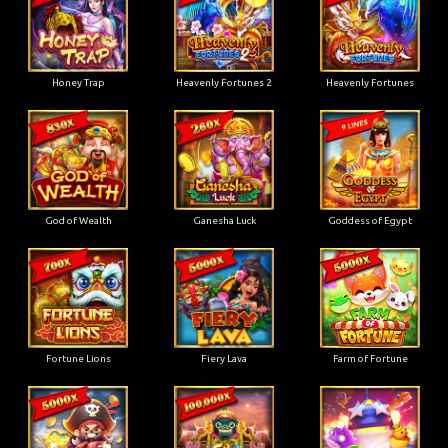
Honey Trap
Heavenly Fortunes 2
Heavenly Fortunes
God of Wealth
Ganesha Luck
Goddess of Egypt
Fortune Lions
Fiery Lava
Farm of Fortune