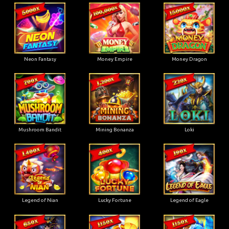
Neon Fantasy
Money Empire
Money Dragon
Mushroom Bandit
Mining Bonanza
Loki
Legend of Nian
Lucky Fortune
Legend of Eagle