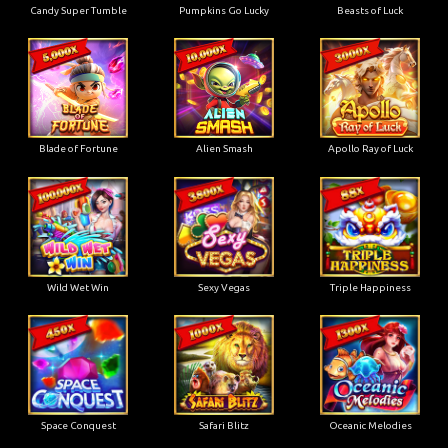
Candy Super Tumble
Pumpkins Go Lucky
Beasts of Luck
Blade of Fortune
Alien Smash
Apollo Ray of Luck
Wild Wet Win
Sexy Vegas
Triple Happiness
Space Conquest
Safari Blitz
Oceanic Melodies